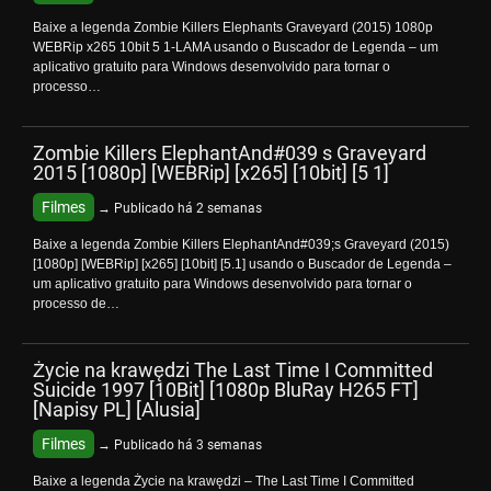
Baixe a legenda Zombie Killers Elephants Graveyard (2015) 1080p
WEBRip x265 10bit 5 1-LAMA usando o Buscador de Legenda – um
aplicativo gratuito para Windows desenvolvido para tornar o
processo…
Zombie Killers ElephantAnd#039 s Graveyard
2015 [1080p] [WEBRip] [x265] [10bit] [5 1]
Filmes
→ Publicado há 2 semanas
Baixe a legenda Zombie Killers ElephantAnd#039;s Graveyard (2015)
[1080p] [WEBRip] [x265] [10bit] [5.1] usando o Buscador de Legenda –
um aplicativo gratuito para Windows desenvolvido para tornar o
processo de…
Życie na krawędzi The Last Time I Committed
Suicide 1997 [10Bit] [1080p BluRay H265 FT]
[Napisy PL] [Alusia]
Filmes
→ Publicado há 3 semanas
Baixe a legenda Życie na krawędzi – The Last Time I Committed