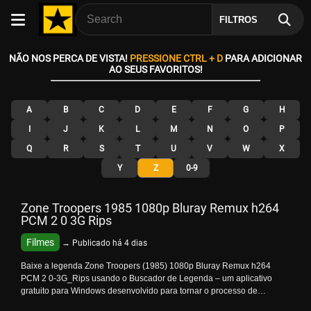
FILTROS
NÃO NOS PERCA DE VISTA!
PRESSIONE CTRL + D
PARA ADICIONAR
AO SEUS FAVORITOS!
A
B
C
D
E
F
G
H
I
J
K
L
M
N
O
P
Q
R
S
T
U
V
W
X
Y
Z
0-9
Zone Troopers 1985 1080p Bluray Remux h264
PCM 2 0 3G Rips
Filmes
→ Publicado há 4 dias
Baixe a legenda Zone Troopers (1985) 1080p Bluray Remux h264
PCM 2 0-3G_Rips usando o Buscador de Legenda – um aplicativo
gratuito para Windows desenvolvido para tornar o processo de…