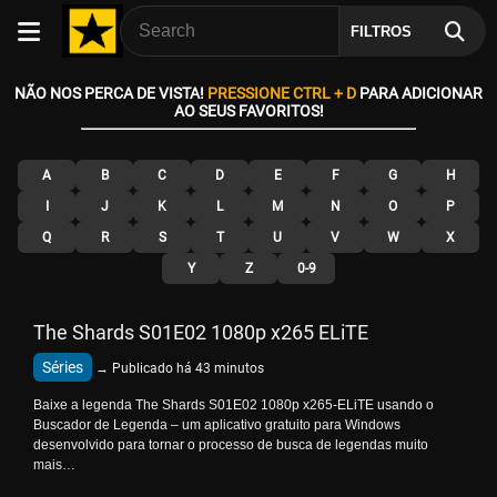
FILTROS
NÃO NOS PERCA DE VISTA!
PRESSIONE CTRL + D
PARA ADICIONAR
AO SEUS FAVORITOS!
A
B
C
D
E
F
G
H
I
J
K
L
M
N
O
P
Q
R
S
T
U
V
W
X
Y
Z
0-9
The Shards S01E02 1080p x265 ELiTE
Séries
→ Publicado há 43 minutos
Baixe a legenda The Shards S01E02 1080p x265-ELiTE usando o
Buscador de Legenda – um aplicativo gratuito para Windows
desenvolvido para tornar o processo de busca de legendas muito
mais…