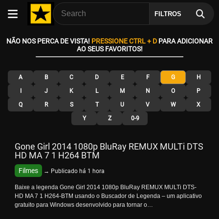
FILTROS
NÃO NOS PERCA DE VISTA!
PRESSIONE CTRL + D
PARA ADICIONAR
AO SEUS FAVORITOS!
A
B
C
D
E
F
G
H
I
J
K
L
M
N
O
P
Q
R
S
T
U
V
W
X
Y
Z
0-9
Gone Girl 2014 1080p BluRay REMUX MULTi DTS
HD MA 7 1 H264 BTM
Filmes
→ Publicado há 1 hora
Baixe a legenda Gone Girl 2014 1080p BluRay REMUX MULTi DTS-
HD MA 7 1 H264-BTM usando o Buscador de Legenda – um aplicativo
gratuito para Windows desenvolvido para tornar o…