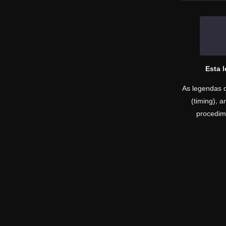
Esta 
As legendas d
(timing), 
procedime