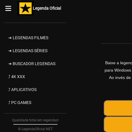
Legenda Oficial
➔ LEGENDAS FILMES
➔ LEGENDAS SÉRIES
Baixe a lege
➔ BUSCADOR LEGENDAS
para Windows d
⤴ 4K XXX
Ao invés de 
⤴ APLICATIVOS
⤴ PC GAMES
Qualidade total em legendas!
© LegendaOficial.NET