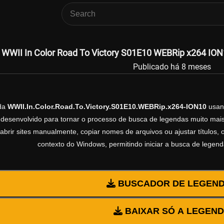
WWII In Color Road To Victory S01E10 WEBRip x264 ION1
Publicado há 8 meses
nda
WWII.In.Color.Road.To.Victory.S01E10.WEBRip.x264-ION10
usan
esenvolvido para tornar o processo de busca de legendas muito mais 
abrir sites manualmente, copiar nomes de arquivos ou ajustar títulos,
contexto do Windows, permitindo iniciar a busca de legen
BUSCADOR DE LEGEN
BAIXAR SÓ A LEGEN