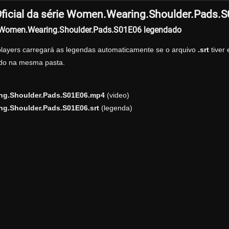
ficial da série Women.Wearing.Shoulder.Pads.
r Women.Wearing.Shoulder.Pads.S01E06 legendado
players carregará as legendas automaticamente se o arquivo
.srt
tiver
zado na mesma pasta.
g.Shoulder.Pads.S01E06.mp4
(video)
g.Shoulder.Pads.S01E06.srt
(legenda)