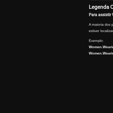
Legenda O
Para assisti
A maioria dos 
estiver locali
Exemplo:
Women.Wearin
Women.Wearin