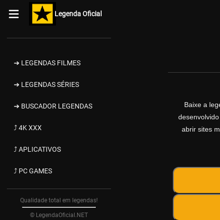
Legenda Oficial
➔ LEGENDAS FILMES
➔ LEGENDAS SÉRIES
Baixe a le
➔ BUSCADOR LEGENDAS
desenvolvido
⤴ 4K XXX
abrir sites 
⤴ APLICATIVOS
⤴ PC GAMES
Qualidade total em legendas!
© LegendaOficial.NET