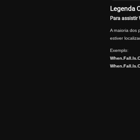
Legenda O
Para assisti
A maioria dos 
estiver locali
Exemplo:
When.Fall.Is
When.Fall.Is.