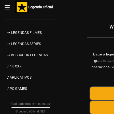
Legenda Oficial
Wh
➔ LEGENDAS FILMES
➔ LEGENDAS SÉRIES
Baixe a leg
➔ BUSCADOR LEGENDAS
gratuito pa
⤴ 4K XXX
operacional. 
⤴ APLICATIVOS
⤴ PC GAMES
Qualidade total em legendas!
© LegendaOficial.NET