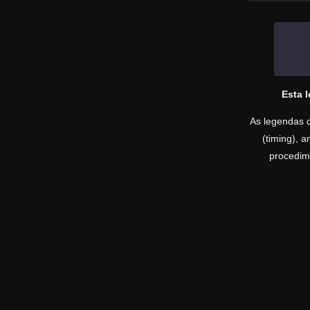
Esta 
As legendas d
(timing), 
procedime