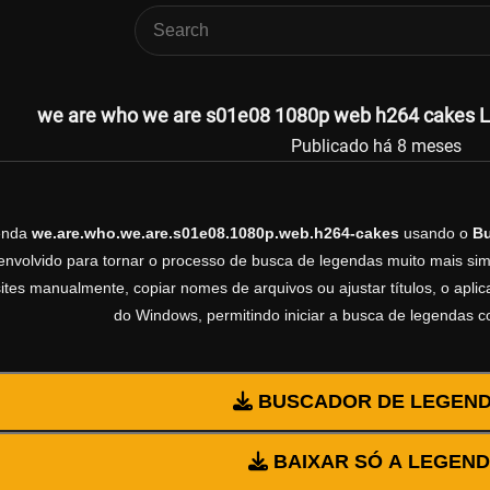
we are who we are s01e08 1080p web h264 cakes Le
Publicado há 8 meses
genda
we.are.who.we.are.s01e08.1080p.web.h264-cakes
usando o
Bu
volvido para tornar o processo de busca de legendas muito mais simp
sites manualmente, copiar nomes de arquivos ou ajustar títulos, o apl
do Windows, permitindo iniciar a busca de legendas 
BUSCADOR DE LEGEN
BAIXAR SÓ A LEGEN