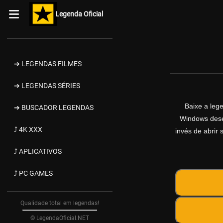
Legenda Oficial
➔ LEGENDAS FILMES
➔ LEGENDAS SÉRIES
Baixe a le
➔ BUSCADOR LEGENDAS
Windows desen
⤴ 4K XXX
invés de abrir 
⤴ APLICATIVOS
⤴ PC GAMES
Qualidade total em legendas!
© LegendaOficial.NET