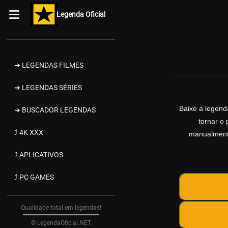
Legenda Oficial
➔ LEGENDAS FILMES
➔ LEGENDAS SÉRIES
Baixe a legen
➔ BUSCADOR LEGENDAS
tornar o 
⤴ 4K XXX
manualmente
⤴ APLICATIVOS
⤴ PC GAMES
Qualidade total em legendas!
© LegendaOficial.NET