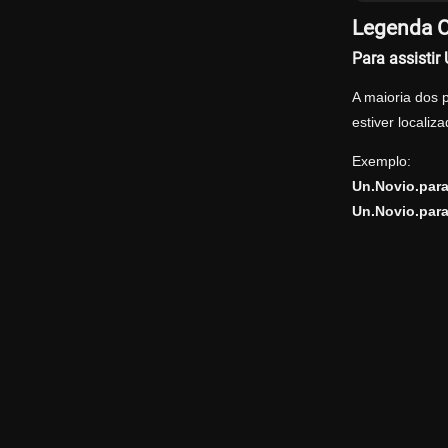
Legenda O
Para assistir
A maioria dos 
estiver locali
Exemplo:
Un.Novio.para
Un.Novio.para