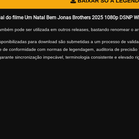
BAIXAR SÓ A LEGEN
ial do filme Um Natal Bem Jonas Brothers 2025 1080p DSNP 
ambém pode ser utilizada em outros releases, bastando renomear o ar
sponibilizadas para download são submetidas a um processo de validaç
ise de conformidade com normas de legendagem, auditoria de precisão tr
arante sincronização impecável, terminologia consistente e elevado r