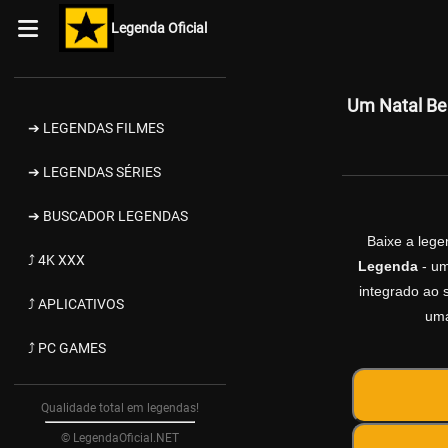
Legenda Oficial
Um Natal Be
➔ LEGENDAS FILMES
➔ LEGENDAS SÉRIES
➔ BUSCADOR LEGENDAS
Baixe a leg
⤴ 4K XXX
Legenda
- um
integrado ao s
⤴ APLICATIVOS
uma
⤴ PC GAMES
Qualidade total em legendas!
© LegendaOficial.NET