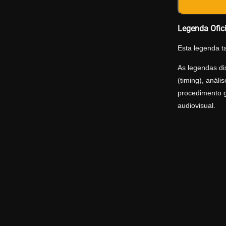
Legenda Ofic
Esta legenda t
As legendas di
(timing), anál
procedimento g
audiovisual.