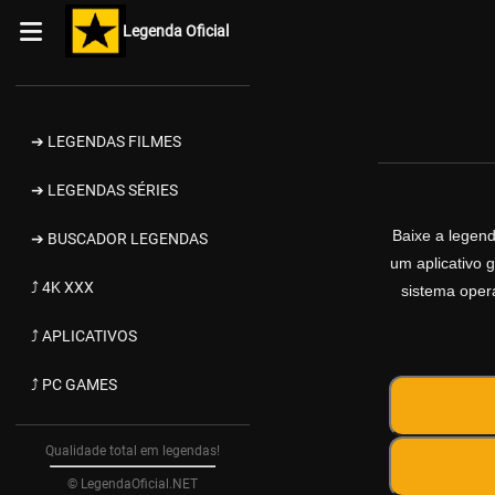
Legenda Oficial
➔ LEGENDAS FILMES
➔ LEGENDAS SÉRIES
Baixe a legen
➔ BUSCADOR LEGENDAS
um aplicativo 
⤴ 4K XXX
sistema opera
⤴ APLICATIVOS
⤴ PC GAMES
Qualidade total em legendas!
© LegendaOficial.NET