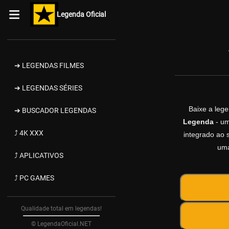
Legenda Oficial
➔ LEGENDAS FILMES
➔ LEGENDAS SÉRIES
Baixe a leg
➔ BUSCADOR LEGENDAS
Legenda
- um
⤴ 4K XXX
integrado ao s
uma
⤴ APLICATIVOS
⤴ PC GAMES
Qualidade total em legendas!
© LegendaOficial.NET