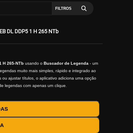
FILTROS
WEB DL DDP5 1 H 265 NTb
1 H 265-NTb
usando o
Buscador de Legenda
- um
legendas muito mais simples, rápido e integrado ao
ou ajustar títulos, o aplicativo adiciona uma opção
 de legendas com apenas um clique.
DAS
DA