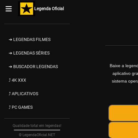
Legenda Oficial
➔ LEGENDAS FILMES
➔ LEGENDAS SÉRIES
Baixe a legen
➔ BUSCADOR LEGENDAS
aplicativo g
⤴ 4K XXX
sistema opera
⤴ APLICATIVOS
⤴ PC GAMES
Qualidade total em legendas!
© LegendaOficial.NET