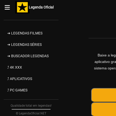
Legenda Oficial
➔ LEGENDAS FILMES
➔ LEGENDAS SÉRIES
Baixe a le
➔ BUSCADOR LEGENDAS
aplicativo g
⤴ 4K XXX
sistema opera
⤴ APLICATIVOS
⤴ PC GAMES
Qualidade total em legendas!
© LegendaOficial.NET