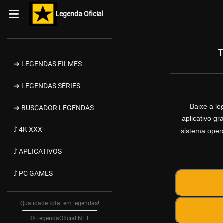
Legenda Oficial
T
➔ LEGENDAS FILMES
➔ LEGENDAS SÉRIES
Baixe a l
➔ BUSCADOR LEGENDAS
aplicativo g
⤴ 4K XXX
sistema opera
⤴ APLICATIVOS
⤴ PC GAMES
Qualidade total em legendas!
© LegendaOficial.NET