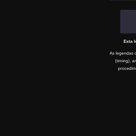
Esta 
As legendas d
(timing), 
procedime