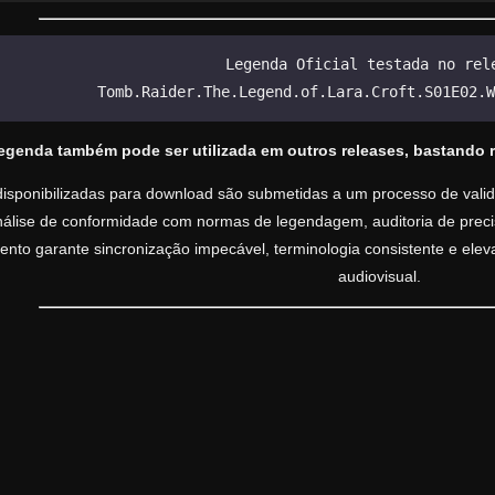
Legenda Oficial testada no rel
Tomb.Raider.The.Legend.of.Lara.Croft.S01E02.W
legenda também pode ser utilizada em outros releases, bastando 
isponibilizadas para download são submetidas a um processo de valida
análise de conformidade com normas de legendagem, auditoria de precisã
nto garante sincronização impecável, terminologia consistente e ele
audiovisual.