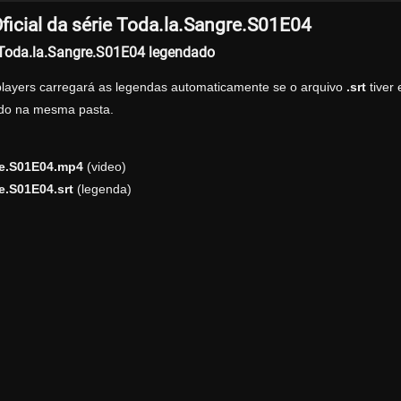
ficial da série Toda.la.Sangre.S01E04
r Toda.la.Sangre.S01E04 legendado
players carregará as legendas automaticamente se o arquivo
.srt
tiver
zado na mesma pasta.
re.S01E04.mp4
(video)
e.S01E04.srt
(legenda)