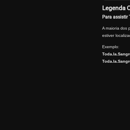
Legenda O
Para assisti
A maioria dos 
estiver locali
Exemplo:
Toda.la.Sang
Toda.la.Sangr