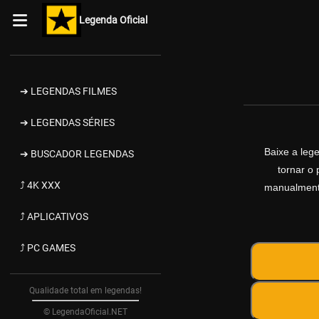
Legenda Oficial
➔ LEGENDAS FILMES
➔ LEGENDAS SÉRIES
Baixe a le
➔ BUSCADOR LEGENDAS
tornar o 
⤴ 4K XXX
manualmente
⤴ APLICATIVOS
⤴ PC GAMES
Qualidade total em legendas!
© LegendaOficial.NET