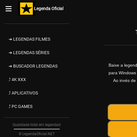
Legenda Oficial
➔ LEGENDAS FILMES
➔ LEGENDAS SÉRIES
Baixe a legen
➔ BUSCADOR LEGENDAS
para Windows d
⤴ 4K XXX
Ao invés de 
⤴ APLICATIVOS
⤴ PC GAMES
Qualidade total em legendas!
© LegendaOficial.NET