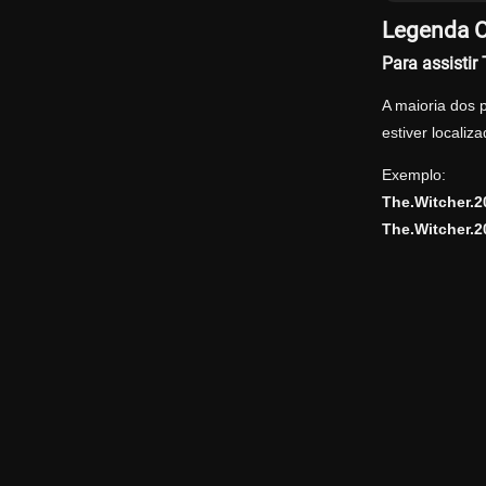
Legenda O
Para assisti
A maioria dos 
estiver locali
Exemplo:
The.Witcher.
The.Witcher.