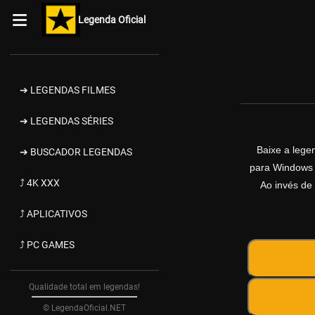
Legenda Oficial
➔ LEGENDAS FILMES
➔ LEGENDAS SÉRIES
Baixe a leg
➔ BUSCADOR LEGENDAS
para Windows d
⤴ 4K XXX
Ao invés de 
⤴ APLICATIVOS
⤴ PC GAMES
Qualidade total em legendas!
© LegendaOficial.NET