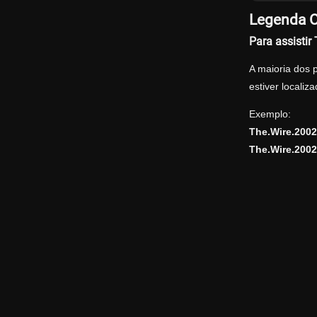
Legenda O
Para assisti
A maioria dos 
estiver locali
Exemplo:
The.Wire.200
The.Wire.200