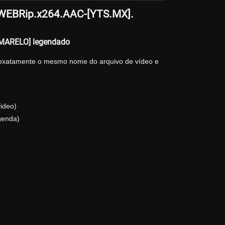
p.WEBRip.x264.AAC-[YTS.MX].
[AMARELO] legendado
 exatamente o mesmo nome do arquivo de vídeo e
ideo)
genda)