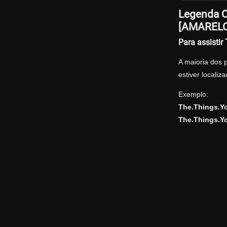
Legenda O
[AMARELO
Para assisti
A maioria dos 
estiver locali
Exemplo:
The.Things.Y
The.Things.Y