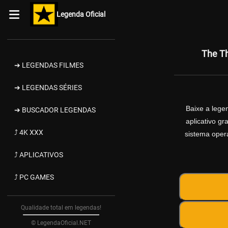
Legenda Oficial
The Th
➔ LEGENDAS FILMES
➔ LEGENDAS SÉRIES
Baixe a leg
➔ BUSCADOR LEGENDAS
aplicativo g
⤴ 4K XXX
sistema opera
⤴ APLICATIVOS
⤴ PC GAMES
Qualidade total em legendas!
© LegendaOficial.NET