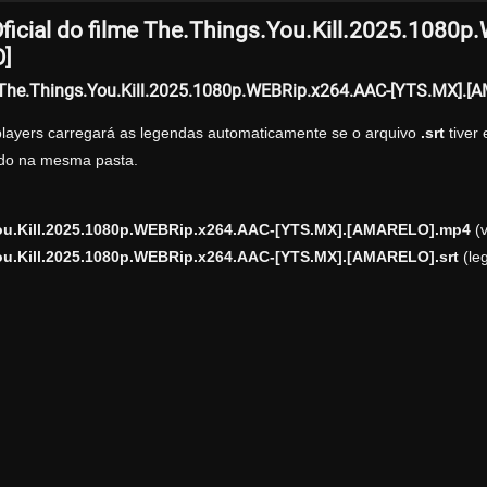
ficial do filme The.Things.You.Kill.2025.1080
]
r The.Things.You.Kill.2025.1080p.WEBRip.x264.AAC-[YTS.MX].
players carregará as legendas automaticamente se o arquivo
.srt
tiver
zado na mesma pasta.
ou.Kill.2025.1080p.WEBRip.x264.AAC-[YTS.MX].[AMARELO].mp4
(v
ou.Kill.2025.1080p.WEBRip.x264.AAC-[YTS.MX].[AMARELO].srt
(le