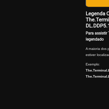
Legenda Of
The.Term
DL.DDP5.
Para assisti
legendado
A maioria dos 
estiver locali
Exemplo:
The.Terminal
The.Terminal