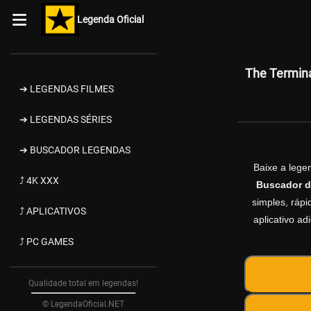
Legenda Oficial
The Termin
➔ LEGENDAS FILMES
➔ LEGENDAS SÉRIES
➔ BUSCADOR LEGENDAS
Baixe a leg
⤴ 4K XXX
Buscador d
simples, rápi
⤴ APLICATIVOS
aplicativo a
⤴ PC GAMES
Qualidade total em legendas!
© LegendaOficial.NET