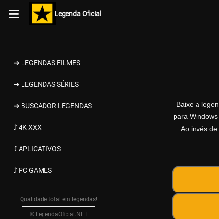
Legenda Oficial
➔ LEGENDAS FILMES
➔ LEGENDAS SÉRIES
Baixe a lege
➔ BUSCADOR LEGENDAS
para Windows d
⤴ 4K XXX
Ao invés de 
⤴ APLICATIVOS
⤴ PC GAMES
Qualidade total em legendas!
© LegendaOficial.NET