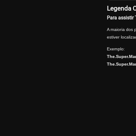
Legenda O
Para assisti
A maioria dos 
estiver locali
Exemplo:
The.Super.Ma
The.Super.Ma