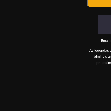
Esta 
As legendas d
(timing), 
procedime