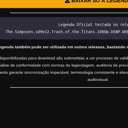
BAIXAR SÓ A LEGEN
Legenda Oficial testada no rel
The.Simpsons.s09e22.Trash.of.the.Titans.1080p.DSNP.WE
legenda também pode ser utilizada em outros releases, bastando 
isponibilizadas para download são submetidas a um processo de valida
análise de conformidade com normas de legendagem, auditoria de precisã
nto garante sincronização impecável, terminologia consistente e ele
audiovisual.