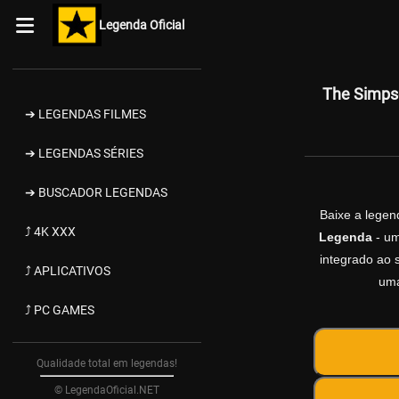
Legenda Oficial
The Simpso
➔ LEGENDAS FILMES
➔ LEGENDAS SÉRIES
➔ BUSCADOR LEGENDAS
Baixe a lege
⤴ 4K XXX
Legenda
- um
integrado ao s
⤴ APLICATIVOS
uma
⤴ PC GAMES
Qualidade total em legendas!
© LegendaOficial.NET