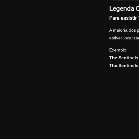
Legenda O
Para assisti
A maioria dos 
estiver locali
Exemplo:
The.Sentinel
The.Sentinel