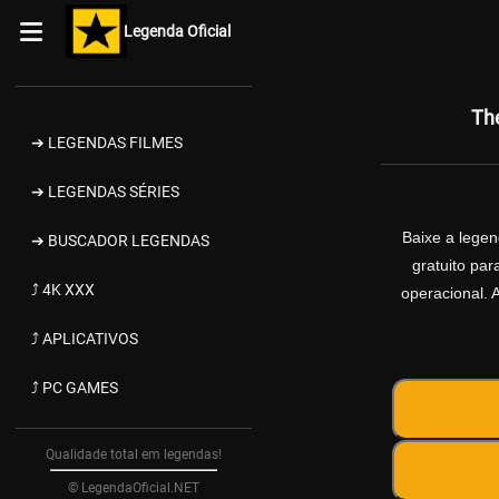
Legenda Oficial
Th
➔ LEGENDAS FILMES
➔ LEGENDAS SÉRIES
Baixe a lege
➔ BUSCADOR LEGENDAS
gratuito pa
⤴ 4K XXX
operacional. 
⤴ APLICATIVOS
⤴ PC GAMES
Qualidade total em legendas!
© LegendaOficial.NET