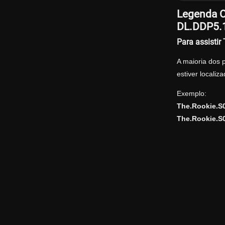
Legenda O
DL.DDP5.
Para assisti
A maioria dos 
estiver locali
Exemplo:
The.Rookie.S
The.Rookie.S