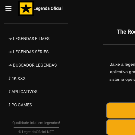
Legenda Oficial
The Ro
➔ LEGENDAS FILMES
➔ LEGENDAS SÉRIES
Baixe a lege
➔ BUSCADOR LEGENDAS
aplicativo g
⤴ 4K XXX
sistema opera
⤴ APLICATIVOS
⤴ PC GAMES
Qualidade total em legendas!
© LegendaOficial.NET