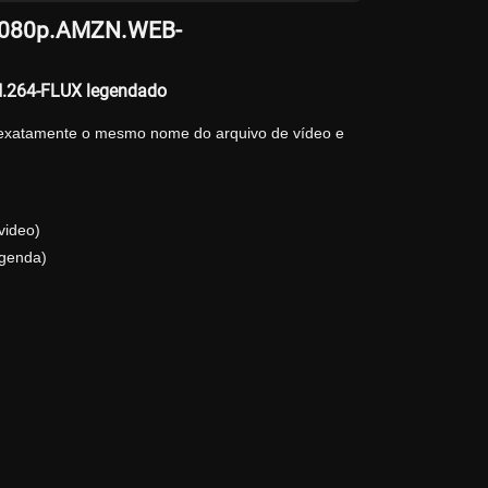
y.1080p.AMZN.WEB-
H.264-FLUX legendado
 exatamente o mesmo nome do arquivo de vídeo e
video)
genda)