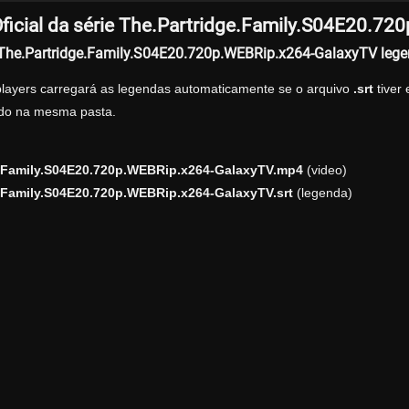
ficial da série The.Partridge.Family.S04E20.7
r The.Partridge.Family.S04E20.720p.WEBRip.x264-GalaxyTV leg
players carregará as legendas automaticamente se o arquivo
.srt
tiver
zado na mesma pasta.
e.Family.S04E20.720p.WEBRip.x264-GalaxyTV.mp4
(video)
.Family.S04E20.720p.WEBRip.x264-GalaxyTV.srt
(legenda)