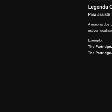
Legenda O
Para assisti
A maioria dos 
estiver locali
Exemplo:
The.Partridg
The.Partridge