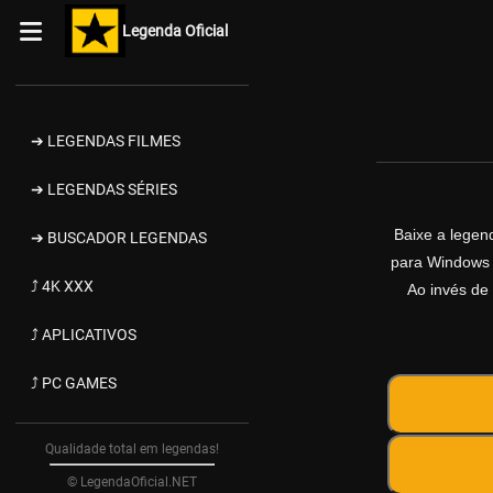
Legenda Oficial
➔ LEGENDAS FILMES
➔ LEGENDAS SÉRIES
Baixe a lege
➔ BUSCADOR LEGENDAS
para Windows d
⤴ 4K XXX
Ao invés de 
⤴ APLICATIVOS
⤴ PC GAMES
Qualidade total em legendas!
© LegendaOficial.NET