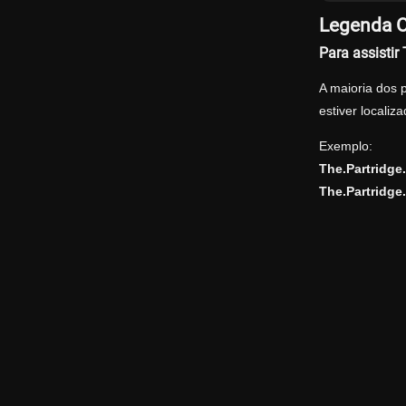
Legenda O
Para assisti
A maioria dos 
estiver locali
Exemplo:
The.Partridg
The.Partridge