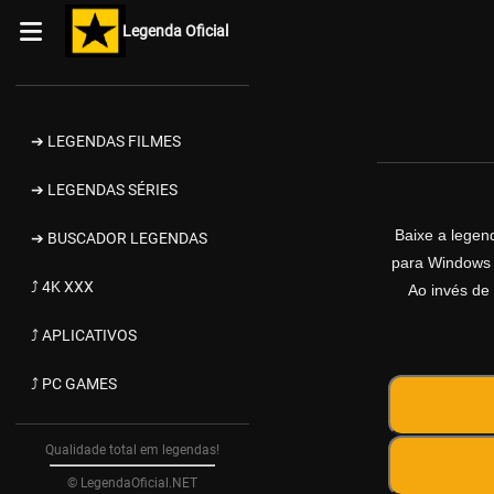
Legenda Oficial
➔ LEGENDAS FILMES
➔ LEGENDAS SÉRIES
Baixe a lege
➔ BUSCADOR LEGENDAS
para Windows d
⤴ 4K XXX
Ao invés de 
⤴ APLICATIVOS
⤴ PC GAMES
Qualidade total em legendas!
© LegendaOficial.NET