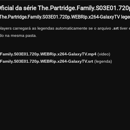
ficial da série The.Partridge.Family.S03E01.7
r The.Partridge.Family.S03E01.720p.WEBRip.x264-GalaxyTV leg
players carregará as legendas automaticamente se o arquivo
.srt
tiver
zado na mesma pasta.
e.Family.S03E01.720p.WEBRip.x264-GalaxyTV.mp4
(video)
.Family.S03E01.720p.WEBRip.x264-GalaxyTV.srt
(legenda)