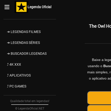
Legenda Oficial
The Owl Ho
➔ LEGENDAS FILMES
➔ LEGENDAS SÉRIES
➔ BUSCADOR LEGENDAS
Baixe a le
⤴ 4K XXX
usando o
Bus
mais simples, r
⤴ APLICATIVOS
o aplicativo 
⤴ PC GAMES
Qualidade total em legendas!
© LegendaOficial.NET