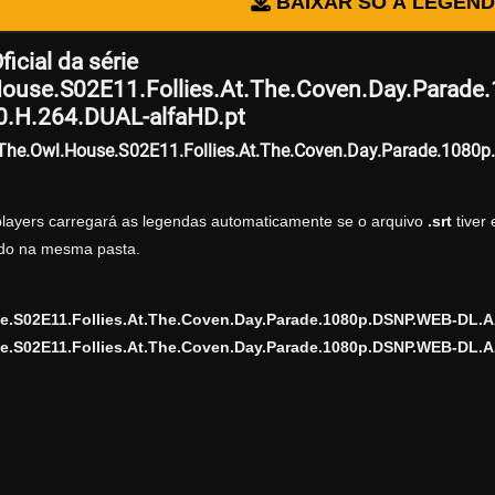
BAIXAR SÓ A LEGEN
icial da série
ouse.S02E11.Follies.At.The.Coven.Day.Parad
.H.264.DUAL-alfaHD.pt
r The.Owl.House.S02E11.Follies.At.The.Coven.Day.Parade.108
players carregará as legendas automaticamente se o arquivo
.srt
tiver
zado na mesma pasta.
e.S02E11.Follies.At.The.Coven.Day.Parade.1080p.DSNP.WEB-DL.A
e.S02E11.Follies.At.The.Coven.Day.Parade.1080p.DSNP.WEB-DL.AA