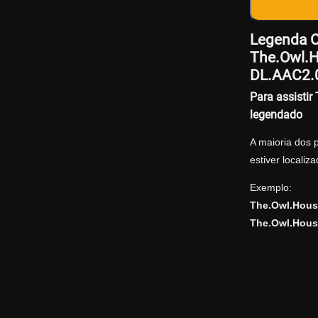
Legenda Of
The.Owl.H
DL.AAC2.0
Para assisti
legendado
A maioria dos 
estiver locali
Exemplo:
The.Owl.Hous
The.Owl.Hous