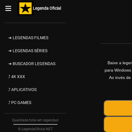
Legenda Oficial
➔ LEGENDAS FILMES
➔ LEGENDAS SÉRIES
Baixe a leg
➔ BUSCADOR LEGENDAS
para Windows d
⤴ 4K XXX
Ao invés de 
⤴ APLICATIVOS
⤴ PC GAMES
Qualidade total em legendas!
© LegendaOficial.NET