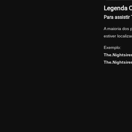
Legenda O
Para assisti
A maioria dos 
estiver locali
Exemplo:
The.Nightsir
The.Nightsir