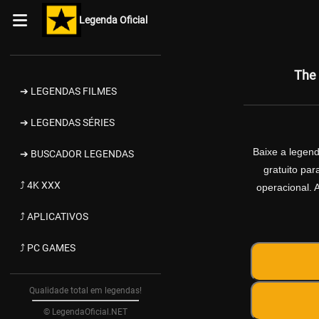
Legenda Oficial
The 
➔ LEGENDAS FILMES
➔ LEGENDAS SÉRIES
Baixe a legen
➔ BUSCADOR LEGENDAS
gratuito pa
⤴ 4K XXX
operacional. 
⤴ APLICATIVOS
⤴ PC GAMES
Qualidade total em legendas!
© LegendaOficial.NET