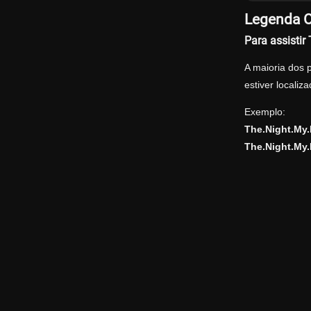
Legenda O
Para assisti
A maioria dos 
estiver locali
Exemplo:
The.Night.My
The.Night.My