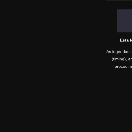
Esta 
As legendas d
(timing), 
procedime