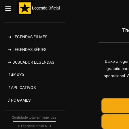
Legenda Oficial
Th
➔ LEGENDAS FILMES
➔ LEGENDAS SÉRIES
Baixe a leg
➔ BUSCADOR LEGENDAS
gratuito pa
⤴ 4K XXX
operacional. 
⤴ APLICATIVOS
⤴ PC GAMES
Qualidade total em legendas!
© LegendaOficial.NET