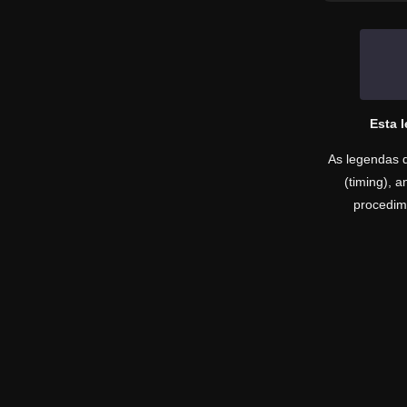
Esta 
As legendas d
(timing), 
procedime