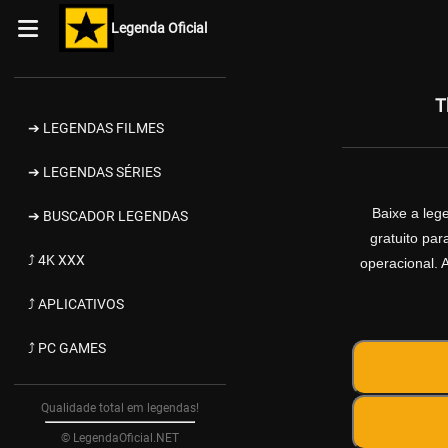
Legenda Oficial
T
➔ LEGENDAS FILMES
➔ LEGENDAS SÉRIES
Baixe a le
➔ BUSCADOR LEGENDAS
gratuito pa
⤴ 4K XXX
operacional. 
⤴ APLICATIVOS
⤴ PC GAMES
Qualidade total em legendas!
© LegendaOficial.NET