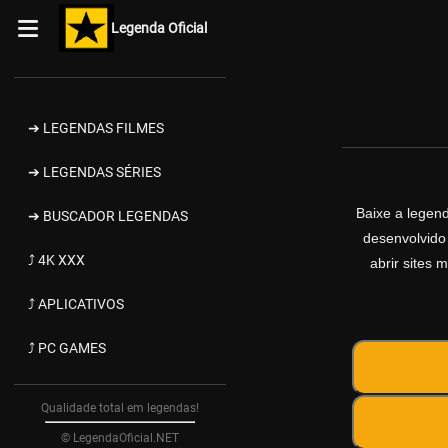
Legenda Oficial
➔ LEGENDAS FILMES
➔ LEGENDAS SÉRIES
Baixe a legen
➔ BUSCADOR LEGENDAS
desenvolvido
⤴ 4K XXX
abrir sites 
⤴ APLICATIVOS
⤴ PC GAMES
Qualidade total em legendas!
© LegendaOficial.NET