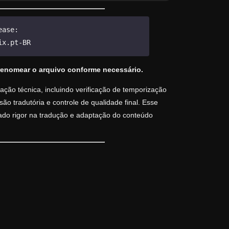
ease:
ix.pt-BR
renomear o arquivo conforme necessário.
ção técnica, incluindo verificação de temporização
o tradutória e controle de qualidade final. Esse
vado rigor na tradução e adaptação do conteúdo