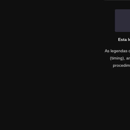
Esta 
As legendas d
(timing), 
procedime