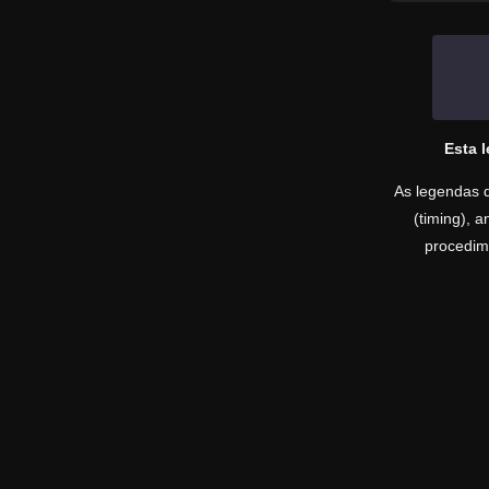
Esta 
As legendas d
(timing), 
procedime