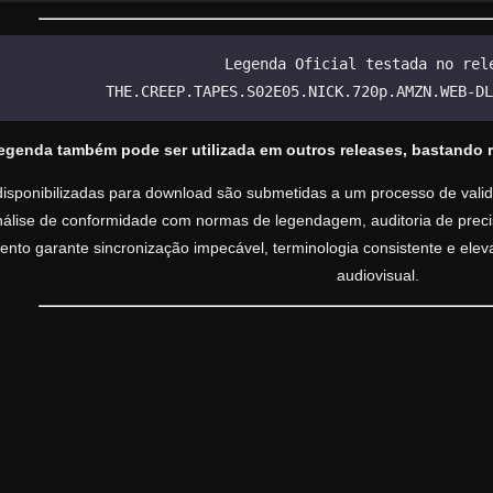
Legenda Oficial testada no rel
THE.CREEP.TAPES.S02E05.NICK.720p.AMZN.WEB-DL
legenda também pode ser utilizada em outros releases, bastando 
isponibilizadas para download são submetidas a um processo de valida
análise de conformidade com normas de legendagem, auditoria de precisã
nto garante sincronização impecável, terminologia consistente e ele
audiovisual.