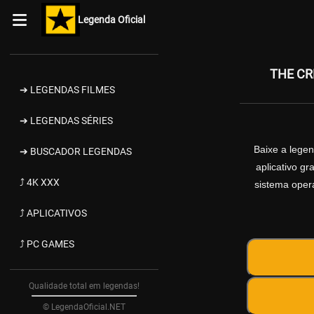
Legenda Oficial
THE CR
➔ LEGENDAS FILMES
➔ LEGENDAS SÉRIES
Baixe a lege
➔ BUSCADOR LEGENDAS
aplicativo g
⤴ 4K XXX
sistema opera
⤴ APLICATIVOS
⤴ PC GAMES
Qualidade total em legendas!
© LegendaOficial.NET