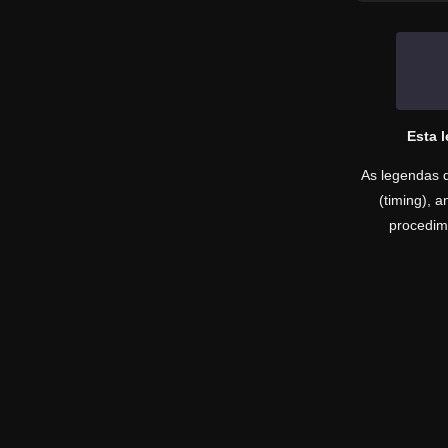
Esta 
As legendas d
(timing), 
procedime