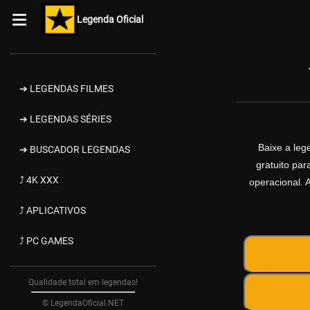
Legenda Oficial
➔ LEGENDAS FILMES
➔ LEGENDAS SÉRIES
Baixe a le
➔ BUSCADOR LEGENDAS
gratuito pa
⤴ 4K XXX
operacional. 
⤴ APLICATIVOS
⤴ PC GAMES
Qualidade total em legendas!
© LegendaOficial.NET