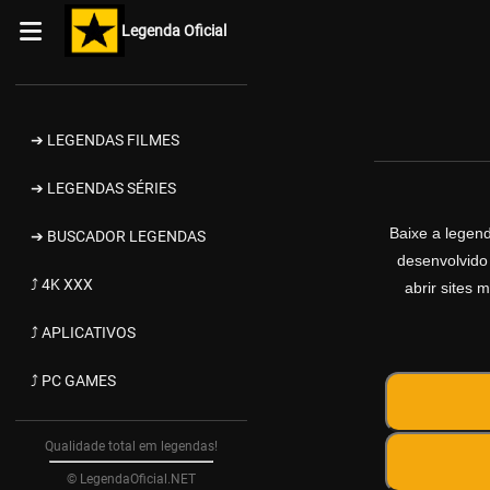
Legenda Oficial
➔ LEGENDAS FILMES
➔ LEGENDAS SÉRIES
Baixe a legen
➔ BUSCADOR LEGENDAS
desenvolvido
⤴ 4K XXX
abrir sites 
⤴ APLICATIVOS
⤴ PC GAMES
Qualidade total em legendas!
© LegendaOficial.NET