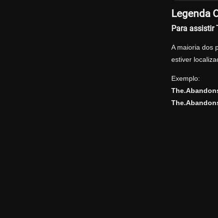
Legenda O
Para assisti
A maioria dos 
estiver locali
Exemplo:
The.Abandons
The.Abandons