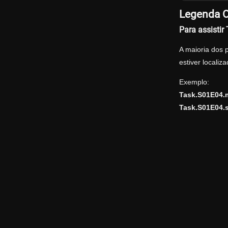
Legenda O
Para assisti
A maioria dos 
estiver locali
Exemplo:
Task.S01E04.
Task.S01E04.s