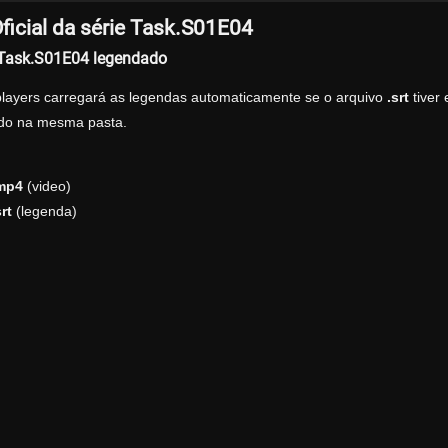
ficial da série Task.S01E04
r Task.S01E04 legendado
players carregará as legendas automaticamente se o arquivo
.srt
tiver
zado na mesma pasta.
mp4
(video)
rt
(legenda)