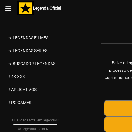
Legenda Oficial
➔ LEGENDAS FILMES
➔ LEGENDAS SÉRIES
Baixe a l
➔ BUSCADOR LEGENDAS
processo de
⤴ 4K XXX
copiar nomes d
⤴ APLICATIVOS
⤴ PC GAMES
Qualidade total em legendas!
© LegendaOficial.NET