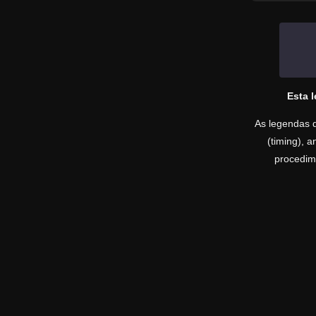
Esta 
As legendas d
(timing), 
procedime