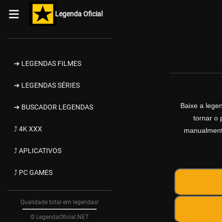
Legenda Oficial
➔ LEGENDAS FILMES
➔ LEGENDAS SÉRIES
Baixe a leg
➔ BUSCADOR LEGENDAS
tornar o 
⤴ 4K XXX
manualmente
⤴ APLICATIVOS
⤴ PC GAMES
Qualidade total em legendas!
© LegendaOficial.NET