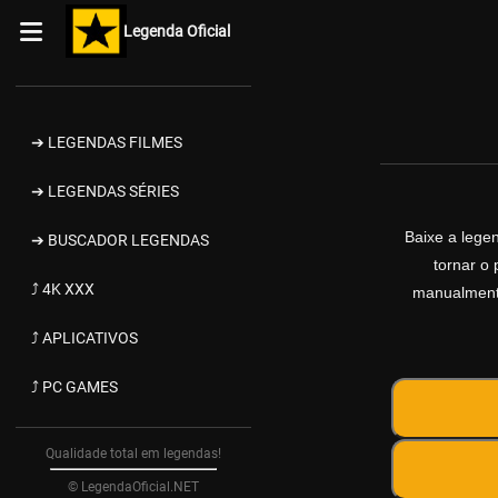
Legenda Oficial
➔ LEGENDAS FILMES
➔ LEGENDAS SÉRIES
Baixe a leg
➔ BUSCADOR LEGENDAS
tornar o 
⤴ 4K XXX
manualmente
⤴ APLICATIVOS
⤴ PC GAMES
Qualidade total em legendas!
© LegendaOficial.NET