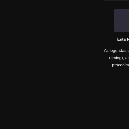
Esta 
As legendas d
(timing), 
procedime