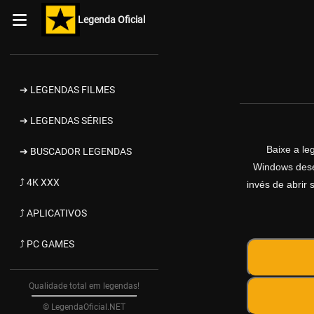
Legenda Oficial
➔ LEGENDAS FILMES
➔ LEGENDAS SÉRIES
Baixe a l
➔ BUSCADOR LEGENDAS
Windows desen
⤴ 4K XXX
invés de abrir 
⤴ APLICATIVOS
⤴ PC GAMES
Qualidade total em legendas!
© LegendaOficial.NET