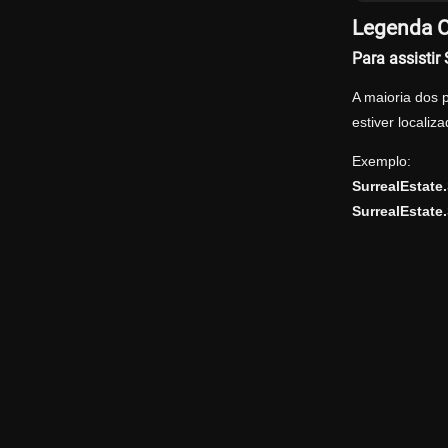
Legenda O
Para assisti
A maioria dos 
estiver locali
Exemplo:
SurrealEstat
SurrealEstate