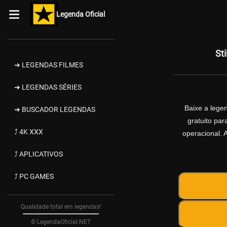
Legenda Oficial
St
➔ LEGENDAS FILMES
➔ LEGENDAS SÉRIES
Baixe a leg
➔ BUSCADOR LEGENDAS
gratuito pa
⤴ 4K XXX
operacional. 
⤴ APLICATIVOS
⤴ PC GAMES
Qualidade total em legendas!
© LegendaOficial.NET