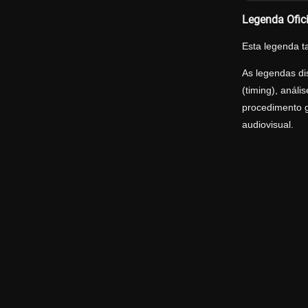
Legenda Ofic
Esta legenda t
As legendas di
(timing), anál
procedimento g
audiovisual.