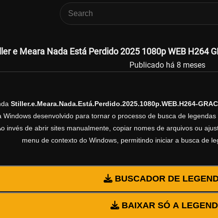
iller e Meara Nada Está Perdido 2025 1080p WEB H264 G
Publicado há 8 meses
enda
Stiller.e.Meara.Nada.Está.Perdido.2025.1080p.WEB.H264-GRA
ra Windows desenvolvido para tornar o processo de busca de legendas 
Ao invés de abrir sites manualmente, copiar nomes de arquivos ou ajusta
menu de contexto do Windows, permitindo iniciar a busca de l
BUSCADOR DE LEGEN
BAIXAR SÓ A LEGEN