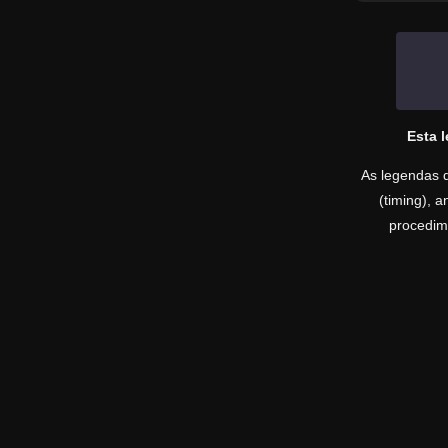
Esta 
As legendas d
(timing), 
procedime