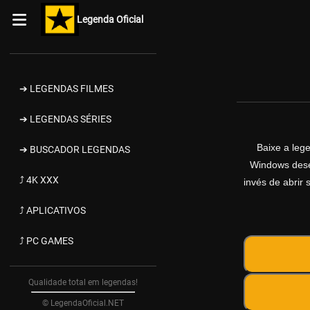
Legenda Oficial
➔ LEGENDAS FILMES
➔ LEGENDAS SÉRIES
Baixe a le
➔ BUSCADOR LEGENDAS
Windows desen
⤴ 4K XXX
invés de abrir 
⤴ APLICATIVOS
⤴ PC GAMES
Qualidade total em legendas!
© LegendaOficial.NET