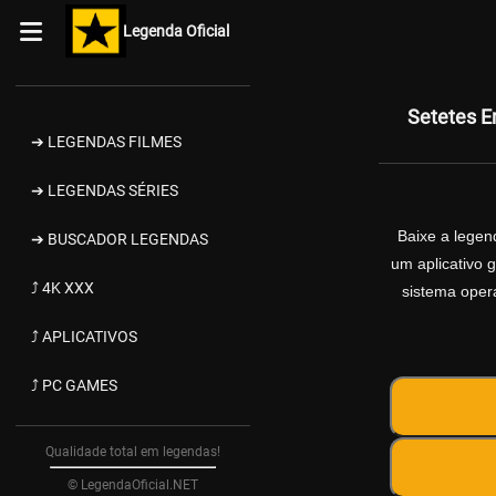
Legenda Oficial
Setetes E
➔ LEGENDAS FILMES
➔ LEGENDAS SÉRIES
Baixe a lege
➔ BUSCADOR LEGENDAS
um aplicativo 
⤴ 4K XXX
sistema opera
⤴ APLICATIVOS
⤴ PC GAMES
Qualidade total em legendas!
© LegendaOficial.NET