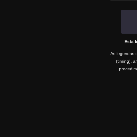
Esta 
As legendas d
(timing), 
procedime