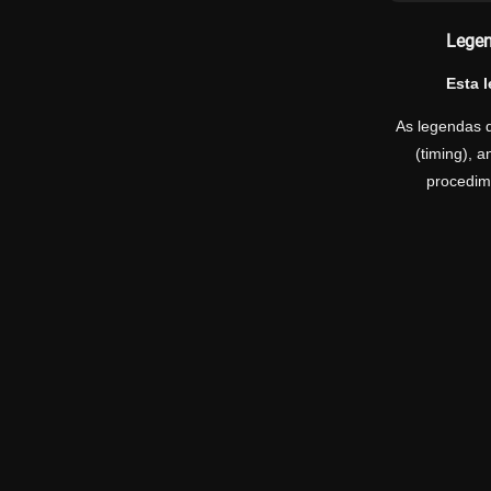
Legen
Esta 
As legendas d
(timing), 
procedime