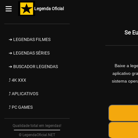
Legenda Oficial
Se Eu
➔ LEGENDAS FILMES
➔ LEGENDAS SÉRIES
Baixe a le
➔ BUSCADOR LEGENDAS
aplicativo g
⤴ 4K XXX
sistema opera
⤴ APLICATIVOS
⤴ PC GAMES
Qualidade total em legendas!
© LegendaOficial.NET