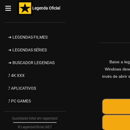
Legenda Oficial
➔ LEGENDAS FILMES
➔ LEGENDAS SÉRIES
Baixe a le
➔ BUSCADOR LEGENDAS
Windows desen
⤴ 4K XXX
invés de abrir 
⤴ APLICATIVOS
⤴ PC GAMES
Qualidade total em legendas!
© LegendaOficial.NET