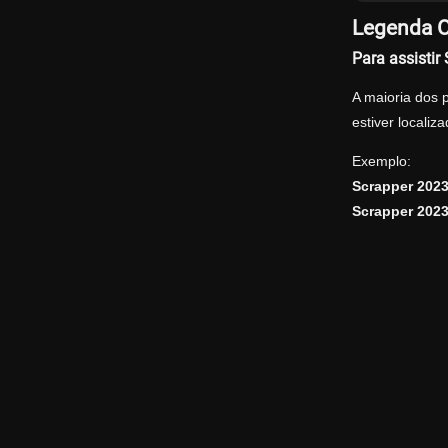
Legenda O
Para assisti
A maioria dos 
estiver locali
Exemplo:
Scrapper 202
Scrapper 202