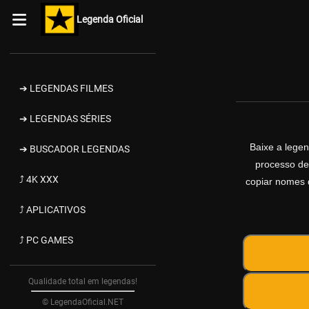
Legenda Oficial
➔ LEGENDAS FILMES
➔ LEGENDAS SÉRIES
Baixe a lege
➔ BUSCADOR LEGENDAS
processo de
⤴ 4K XXX
copiar nomes d
⤴ APLICATIVOS
⤴ PC GAMES
Qualidade total em legendas!
© LegendaOficial.NET