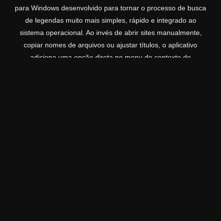
para Windows desenvolvido para tornar o processo de busca
de legendas muito mais simples, rápido e integrado ao
sistema operacional. Ao invés de abrir sites manualmente,
copiar nomes de arquivos ou ajustar títulos, o aplicativo
adiciona uma opção direta no menu de contexto do
Windows, permitindo iniciar a busca de legendas com
apenas um clique.
BUSCADOR DE LEGENDAS
BAIXAR SÓ A LEGENDA
Legenda Oficial do filme
Rule.Breakers.2025.720p.WEBRip.x264.A
AC-[YTS.MX]
Para assistir