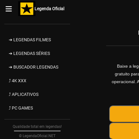
Legenda Oficial
➔ LEGENDAS FILMES
➔ LEGENDAS SÉRIES
Baixe a le
➔ BUSCADOR LEGENDAS
gratuito pa
⤴ 4K XXX
operacional. 
⤴ APLICATIVOS
⤴ PC GAMES
Qualidade total em legendas!
© LegendaOficial.NET