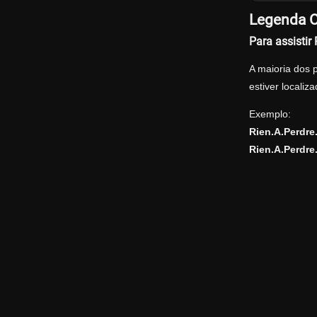
Legenda O
Para assisti
A maioria dos 
estiver locali
Exemplo:
Rien.A.Perdr
Rien.A.Perdr