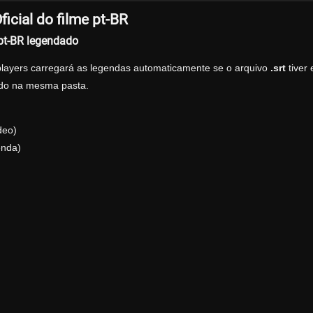
icial do filme pt-BR
 pt-BR legendado
players carregará as legendas automaticamente se o arquivo
.srt
tiver
zado na mesma pasta.
deo)
enda)