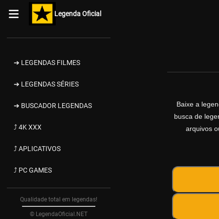
Legenda Oficial
➔ LEGENDAS FILMES
➔ LEGENDAS SÉRIES
Baixe a lege
➔ BUSCADOR LEGENDAS
busca de legen
⤴ 4K XXX
arquivos o
⤴ APLICATIVOS
⤴ PC GAMES
Qualidade total em legendas!
© LegendaOficial.NET