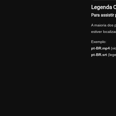
Legenda Of
Para assistir
A maioria dos 
estiver locali
Exemplo:
pt-BR.mp4
(vi
pt-BR.srt
(leg