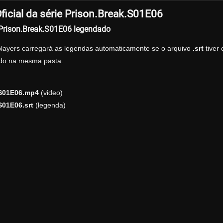
icial da série Prison.Break.S01E06
 Prison.Break.S01E06 legendado
players carregará as legendas automaticamente se o arquivo
.srt
tiver
zado na mesma pasta.
.S01E06.mp4
(video)
S01E06.srt
(legenda)