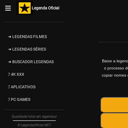
Legenda Oficial
➔ LEGENDAS FILMES
➔ LEGENDAS SÉRIES
Baixe a lege
➔ BUSCADOR LEGENDAS
o processo d
⤴ 4K XXX
copiar nomes d
⤴ APLICATIVOS
⤴ PC GAMES
Qualidade total em legendas!
© LegendaOficial.NET