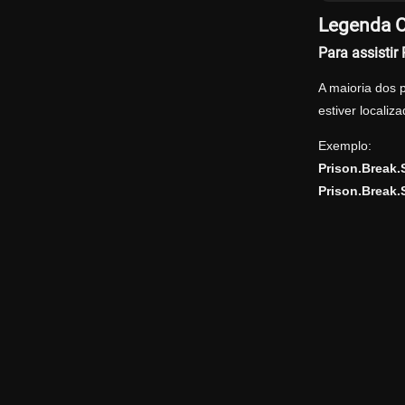
Legenda Of
Para assistir
A maioria dos 
estiver locali
Exemplo:
Prison.Break
Prison.Break.