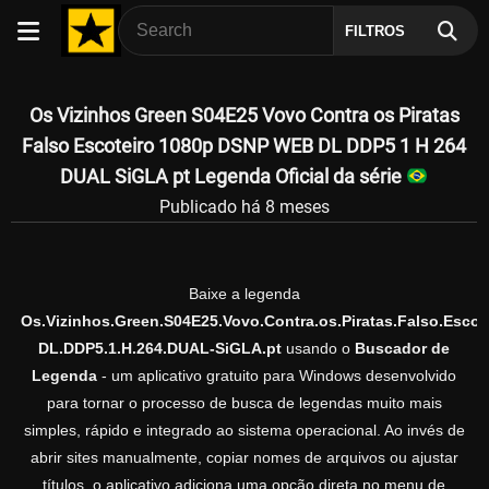
FILTROS
Os Vizinhos Green S04E25 Vovo Contra os Piratas
Falso Escoteiro 1080p DSNP WEB DL DDP5 1 H 264
DUAL SiGLA pt Legenda Oficial da série
Publicado há 8 meses
Baixe a legenda
Os.Vizinhos.Green.S04E25.Vovo.Contra.os.Piratas.Falso.Esco
DL.DDP5.1.H.264.DUAL-SiGLA.pt
usando o
Buscador de
Legenda
- um aplicativo gratuito para Windows desenvolvido
para tornar o processo de busca de legendas muito mais
simples, rápido e integrado ao sistema operacional. Ao invés de
abrir sites manualmente, copiar nomes de arquivos ou ajustar
títulos, o aplicativo adiciona uma opção direta no menu de