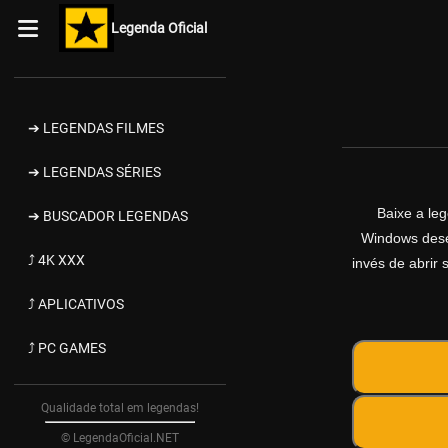
Legenda Oficial
➔ LEGENDAS FILMES
➔ LEGENDAS SÉRIES
Baixe a le
➔ BUSCADOR LEGENDAS
Windows desen
⤴ 4K XXX
invés de abrir 
⤴ APLICATIVOS
⤴ PC GAMES
Qualidade total em legendas!
© LegendaOficial.NET