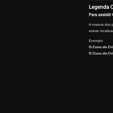
Legenda Of
Para assistir
A maioria dos 
estiver locali
Exemplo:
O.Cuco.de.Cri
O.Cuco.de.Cri